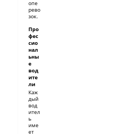
опе
рево
зок.
Про
фес
сио
нал
ьны
е
вод
ите
ли
Каж
дый
вод
ител
ь
име
ет