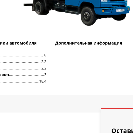
тики автомобиля
Дополнительная информация
3.8
2,2
2,2
ность
3
18,4
Остав