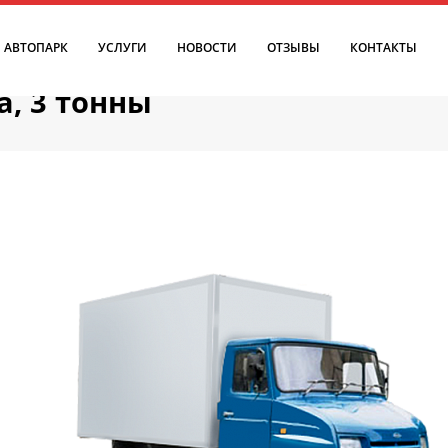
ма, 3 тонны
АЛОГ
АВТОПАРК
УСЛУГИ
НОВОСТИ
ОТЗЫВЫ
КОНТАКТЫ
а, 3 тонны
1,5 т
 3 т
 5 т
 10 т
 20 т