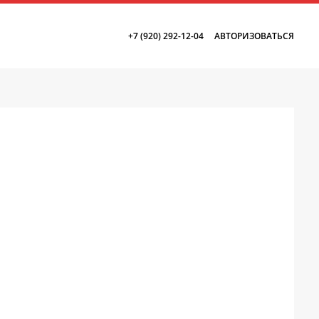
КОНТАКТЫ
+7 (920) 292-12-04
АВТОРИЗОВАТЬСЯ
Воспользуйтесь поиском,
чтобы найти то, что вы хотите!
Введите поисковый запрос
+7 (920) 292-12-04
logist@tk-aztek.ru