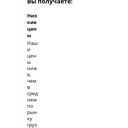
Вы получаете:
Низ
кие
цен
ы
Наш
и
цен
ы
ниж
е,
чем
в
сред
нем
по
рын
ку
груз